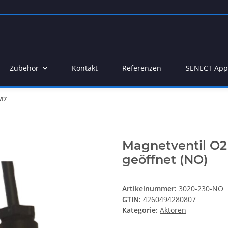
Zubehör
Kontakt
Referenzen
SENECT App
M7
Magnetventil O2
geöffnet (NO)
Artikelnummer:
3020-230-NO
GTIN:
4260494280807
Kategorie:
Aktoren