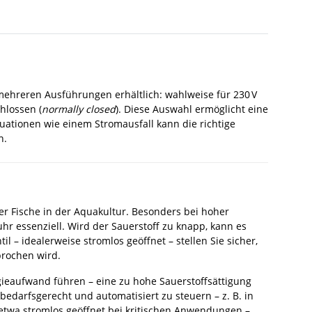
 mehreren Ausführungen erhältlich: wahlweise für 230 V
hlossen (
normally closed
). Diese Auswahl ermöglicht eine
ationen wie einem Stromausfall kann die richtige
n.
r Fische in der Aquakultur. Besonders bei hoher
hr essenziell. Wird der Sauerstoff zu knapp, kann es
 – idealerweise stromlos geöffnet – stellen Sie sicher,
brochen wird.
gieaufwand führen – eine zu hohe Sauerstoffsättigung
 bedarfsgerecht und automatisiert zu steuern – z. B. in
 etwa stromlos geöffnet bei kritischen Anwendungen –