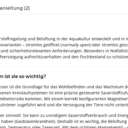
nleitung (2)
rstoffregelung und Belüftung in der Aquakultur entwickelt und in
svarianten – stromlos geöffnet (
normally open
) oder stromlos gesc
nd sicherheitsrelevanten Anforderungen. Besonders in Notfallsitu
offversorgung aufrechtzuerhalten und den Fischbestand zu schütze
 ist sie so wichtig?
asser ist die Grundlage für das Wohlbefinden und das Wachstum de
enen Kreislaufsystemen ist eine präzise gesteuerte Sauerstoffzufu
kheitsrisiko kommen. Mit einem korrekt konfigurierten Magnetventil
sströmer zugeführt wird und die Versorgung der Tiere nicht unter
er sinnvoll: Sie kann zu unnötigem Sauerstoffverbrauch und Ener
 haben (Gasblasenkrankheit). Deshalb ist es wichtig, die Belüftung
ion, Temperatur oder Tageszeit. Mit dem richtigen Magnetventil –