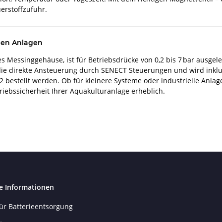
uerstoffzufuhr.
llen Anlagen
 Messinggehäuse, ist für Betriebsdrücke von 0,2 bis 7 bar ausgeleg
die direkte Ansteuerung durch SENECT Steuerungen und wird inklus
 bestellt werden. Ob für kleinere Systeme oder industrielle Anlag
riebssicherheit Ihrer Aquakulturanlage erheblich.
e Informationen
ür Batterieentsorgung