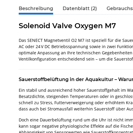
Beschreibung
Datenblatt (2)
Gebrauchsa
Solenoid Valve Oxygen M7
Das SENECT Magnetventil O2 M7 ist speziell für die Saue
AC oder 24 V DC Betriebsspannung sowie in zwei Funktion
optimale Anpassung an Ihre technischen Gegebenheiten u
Ventilkonfiguration entscheidend sein – um die Sauerst
Sauerstoffbelüftung in der Aquakultur – Warum
Ein stabil und ausreichend hoher Sauerstoffgehalt im W
Besatzdichte, steigenden Temperaturen oder in geschloss
schnell zu Stress, Futterverweigerung oder erhöhtem Kran
dass auch bei Stromausfall weiterhin Sauerstoff über Au
Doch eine Dauerbelüftung rund um die Uhr ist nicht imm
kann sogar negative physiologische Effekte auf die Fische
Abhängigkeit von Sensorwerten wie Sauerstoffkonzentrat