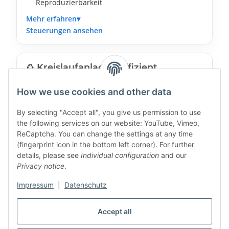
Reproduzierbarkeit
Mehr erfahren
Steuerungen ansehen
♻️ Kreislaufanlagen effizient
betreiben
How we use cookies and other data
Durch Echtzeitmonitoring lassen sich Ressourcen
besser einsetzen.
By selecting "Accept all", you give us permission to use
Prozessparameter gezielt steuern
the following services on our website: YouTube, Vimeo,
Kostenersparnis
ReCaptcha. You can change the settings at any time
(fingerprint icon in the bottom left corner). For further
Nachhaltiger und wirtschaftlicher Betrieb
details, please see
Individual configuration
and our
Mehr erfahren
Privacy notice
.
Wasseraufbereitung ansehen
Impressum
|
Datenschutz
📐 Planung und Umsetzung aus einer
Accept all
Hand