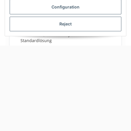
Von der Idee bis zur Inbetriebnahme und darüber
Configuration
hinaus begleiten wir Projekte technisch fundiert
und praxisnah.
Reject
Konzeption und Auslegung nach Anforderungen
Individuelle, modulare Systemarchitektur statt
Standardlösung
Begleitung bei Aufbau und Optimierung
Wartung und Reperatur vor Ort
Mehr erfahren
Projekt anfragen
🤝 Praktische Erfahrung, langjährige
Expertise und Vertrauen
Langjährige Anwendungserfahrung macht unsere
Lösungen robust, modular und zukunftssicher.
Praxisnähe aus realen Projekten
Technische Tiefe für anspruchsvolle Anlagen