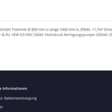
elstahl Trommel Ø 800 mm x Länge 1000 mm A. Effekt. =1,7m² Einl
or & FU: SEW 0,5 KW/ 230AC Hochdruck Reinigungspumpe 230VAC (5b
e Informationen
ür Batterieentsorgung
tz