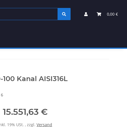
0,00 €
-100 Kanal AISI316L
16
15.551,63 €
nkl. 19% USt. , zzgl.
Versand