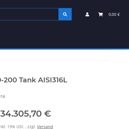
0,00 €
0-200 Tank AISI316L
316
34.305,70 €
nkl. 19% USt. , zzgl.
Versand