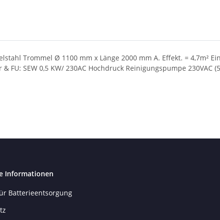
elstahl Trommel Ø 1100 mm x Länge 2000 mm A. Effekt. = 4,7m² Ei
or & FU: SEW 0,5 KW/ 230AC Hochdruck Reinigungspumpe 230VAC (5b
e Informationen
ür Batterieentsorgung
tz