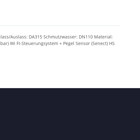
nlass/Auslass: DA315 Schmutzwasser: DN110 Material:
ar) Wi FI-Steuerungsystem + Pegel Sensor (Senect) HS